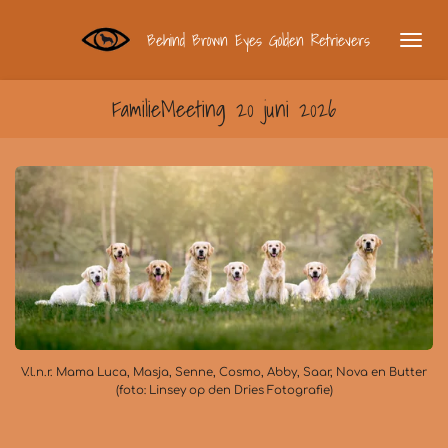
Ga
Behind Brown Eyes Golden Retrievers
direct
naar
de
FamilieMeeting 20 juni 2026
hoofdinhoud
V.l.n.r. Mama Luca, Masja, Senne, Cosmo, Abby, Saar, Nova en Butter
(foto: Linsey op den Dries Fotografie)